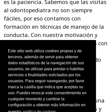
es la paciencia. Sabemos que las visitas
al odontopediatra no son siempre
fáciles, por eso contamos con
formación en técnicas de manejo de la
conducta. Con nuestra motivación y
positividad, conseguimos que niños con
miedo y ansiedad
se conviertan en
Este sitio web utiliza cookies propias y de
terceros, además de servir para obtener
pacientes felices que están deseando
datos estadísticos de la navegación de sus
volver a su próxima visita.
usuarios, se utilizan para prestar o habilitar
servicios o finalidades solicitados por los
usuarios. Para seguir navegando, por favor
Educación y prevención
marca la casilla que indica que aceptas su
uso. Puedes revocar este consentimiento en
La salud bucodental comienza por una
cualquier momento y cambiar la
configuración u obtener más información en
buena
prevención
. Tanto los padres y
nuestra
política de cookies